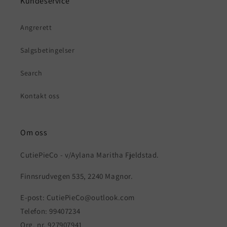
Kundeservice
Angrerett
Salgsbetingelser
Search
Kontakt oss
Om oss
CutiePieCo - v/Aylana Maritha Fjeldstad.
Finnsrudvegen 535, 2240 Magnor.
E-post: CutiePieCo@outlook.com
Telefon: 99407234
Org. nr. 927907941