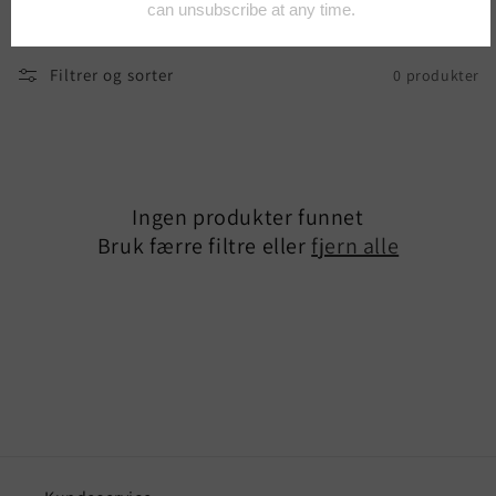
Filtrer og sorter
0 produkter
Ingen produkter funnet
Bruk færre filtre eller
fjern alle