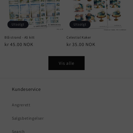
Utsolgt
Utsolgt
Blå strand - A5 kitt
Celestial Kaker
Vanlig
kr 45.00 NOK
Vanlig
kr 35.00 NOK
pris
pris
Vis alle
Kundeservice
Angrerett
Salgsbetingelser
Search