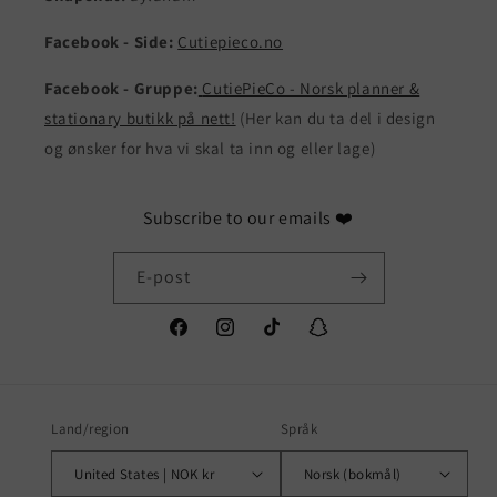
Facebook - Side:
Cutiepieco.no
Facebook - Gruppe:
CutiePieCo - Norsk planner &
stationary butikk på nett!
(Her kan du ta del i design
og ønsker for hva vi skal ta inn og eller lage)
Subscribe to our emails ❤️
E-post
Facebook
Instagram
TikTok
Snapchat
Land/region
Språk
United States | NOK kr
Norsk (bokmål)