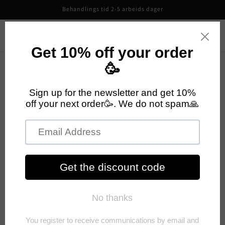
Gå videre
Behandlings tid 2-5 arbeids dager
til
innholdet
CutiePieCo
Handlekurv
Handlekurven din er tom
Fortsett å handle
Har du en konto?
Logg på
for å betale raskere.