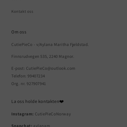
Kontakt oss
Om oss
CutiePieCo - v/Aylana Maritha Fjeldstad.
Finnsrudvegen 535, 2240 Magnor.
E-post: CutiePieCo@outlook.com
Telefon: 99407234
Org. nr. 927907941
La oss holde kontakten❤️
Instagram:
CutiePieCoNorway
Snapchat:
aylanam