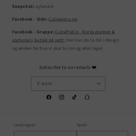
Snapchat:
aylanam
Facebook - Side:
Cutiepieco.no
Facebook - Gruppe:
CutiePieCo - Norsk planner &
stationary butikk på nett!
(Her kan du ta del i design
og ønsker for hva vi skal ta inn og eller lage)
Subscribe to our emails ❤️
E-post
Facebook
Instagram
TikTok
Snapchat
Land/region
Språk