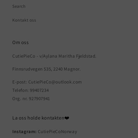
Search
Kontakt oss
Om oss
CutiePieCo - v/Aylana Maritha Fjeldstad.
Finnsrudvegen 535, 2240 Magnor.
E-post: CutiePieCo@outlook.com
Telefon: 99407234
Org. nr. 927907941
La oss holde kontakten❤️
Instagram:
CutiePieCoNorway