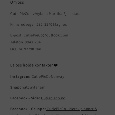
Om oss
CutiePieCo - v/Aylana Maritha Fjeldstad.
Finnsrudvegen 535, 2240 Magnor.
E-post: CutiePieCo@outlook.com
Telefon: 99407234
Org. nr. 927907941
La oss holde kontakten❤️
Instagram:
CutiePieCoNorway
Snapchat:
aylanam
Facebook - Side:
Cutiepieco.no
Facebook - Gruppe:
CutiePieCo - Norsk planner &