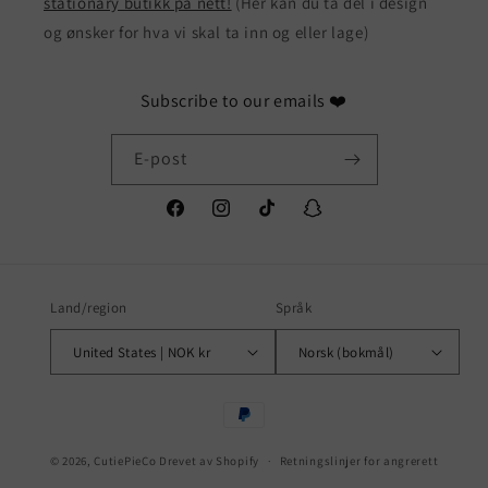
stationary butikk på nett!
(Her kan du ta del i design
og ønsker for hva vi skal ta inn og eller lage)
Subscribe to our emails ❤️
E-post
Facebook
Instagram
TikTok
Snapchat
Land/region
Språk
United States | NOK kr
Norsk (bokmål)
Betalingsmåter
© 2026,
CutiePieCo
Drevet av Shopify
Retningslinjer for angrerett