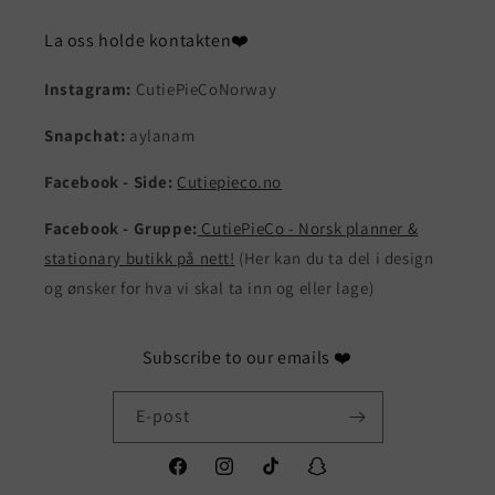
La oss holde kontakten❤️
Instagram:
CutiePieCoNorway
Snapchat:
aylanam
Facebook - Side:
Cutiepieco.no
Facebook - Gruppe:
CutiePieCo - Norsk planner &
stationary butikk på nett!
(Her kan du ta del i design
og ønsker for hva vi skal ta inn og eller lage)
Subscribe to our emails ❤️
E-post
Facebook
Instagram
TikTok
Snapchat